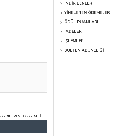
İNDIRILENLER
YINELENEN ÖDEMELER
ÖDÜL PUANLARI
İADELER
İŞLEMLER
BÜLTEN ABONELIĞI
iliyorum ve onaylıyorum