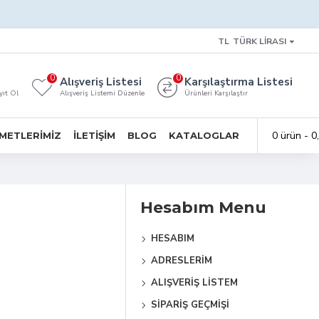
TL
TÜRK LIRASI
0
0
Alışveriş Listesi
Karşılaştırma Listesi
yıt Ol
Alışveriş Listemi Düzenle
Ürünleri Karşılaştır
0 ürün - 0
METLERIMIZ
İLETIŞIM
BLOG
KATALOGLAR
Hesabım Menu
HESABIM
ADRESLERIM
ALIŞVERIŞ LISTEM
SIPARIŞ GEÇMIŞI