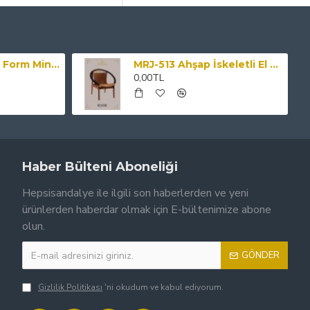
MRJ-504 Modern Form Minderli Ahşap Sandaye
MRJ-513 Ahşap İskeletli El Örmesi Hasır Siyah Sandalye
0,00TL
Haber Bülteni Aboneliği
Hepsisandalye ile ilgili son haberlerden ve yeni
ürünlerden haberdar olmak için E-bültenimize abone
olun.
GÖNDER
Gizlilik Politikası
'ni okudum ve kabul ediyorum.