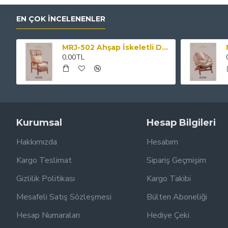
EN ÇOK İNCELENENLER
MRJ-502 Ahşap İskeletli Desenli Kumaş Kaplama Minderli Sandalye
0,00TL
Kurumsal
Hesap Bilgileri
Hakkımızda
Hesabım
Kargo Teslimat
Sipariş Geçmişim
Gizlilik Politikası
Kargo Takibi
Mesafeli Satış Sözleşmesi
Bülten Aboneliği
Hesap Numaraları
Hediye Çeki