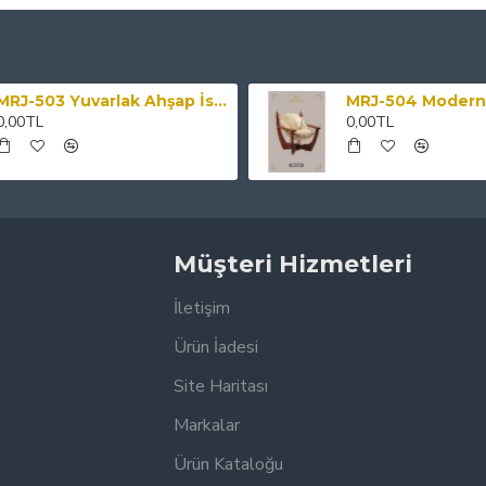
MRJ-503 Yuvarlak Ahşap İskeletli Hasır Sandalye
0,00TL
0,00TL
Müşteri Hizmetleri
İletişim
Ürün İadesi
Site Haritası
Markalar
Ürün Kataloğu