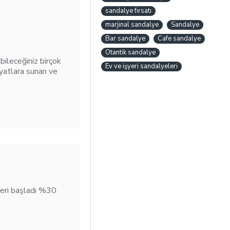
sandalye fırsatı
marjinal sandalye
Sandalye
Bar sandalye
Cafe sandalye
Otantik sandalye
bileceğiniz birçok
Ev ve işyeri sandalyeleri
iyatlara sunan ve
leri başladı %30