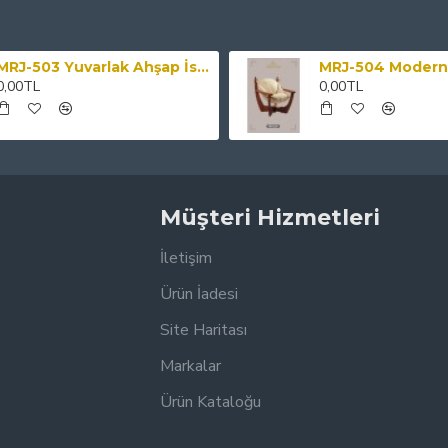
MRJ-503 Yuvarlak Ahşap İskeletli Hasır Sandalye
0,00TL
0,00TL
Müşteri Hizmetleri
İletişim
Ürün İadesi
Site Haritası
Markalar
Ürün Kataloğu