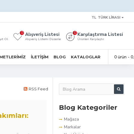
TL
TÜRK LIRASI
0
0
Alışveriş Listesi
Karşılaştırma Listesi
yıt Ol
Alışveriş Listemi Düzenle
Ürünleri Karşılaştır
0 ürün - 0
METLERIMIZ
İLETIŞIM
BLOG
KATALOGLAR
RSS Feed
Blog Kategoriler
akımları:
Mağaza
Markalar