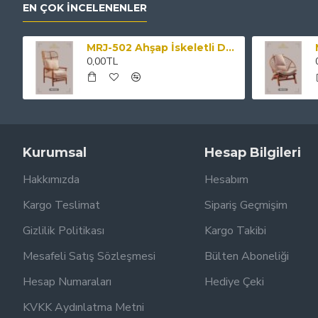
EN ÇOK İNCELENENLER
MRJ-502 Ahşap İskeletli Desenli Kumaş Kaplama Minderli Sandalye
0,00TL
Kurumsal
Hesap Bilgileri
Hakkımızda
Hesabım
Kargo Teslimat
Sipariş Geçmişim
Gizlilik Politikası
Kargo Takibi
Mesafeli Satış Sözleşmesi
Bülten Aboneliği
Hesap Numaraları
Hediye Çeki
KVKK Aydınlatma Metni