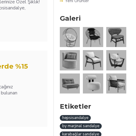
Yeni Ürünler
erinize Özel Şıklık!
epsisandalye,
Galeri
erde %15
cağınız
a bulunan
Etiketler
hepsisandalye
by marjinal sandalye
karabağlar sandalye