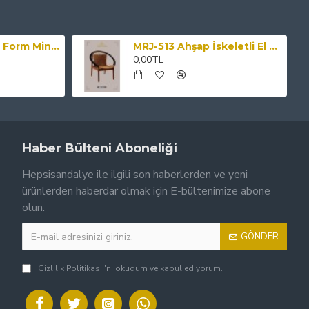
MRJ-504 Modern Form Minderli Ahşap Sandaye
MRJ-513 Ahşap İskeletli El Örmesi Hasır Siyah Sandalye
0,00TL
Haber Bülteni Aboneliği
Hepsisandalye ile ilgili son haberlerden ve yeni
ürünlerden haberdar olmak için E-bültenimize abone
olun.
GÖNDER
Gizlilik Politikası
'ni okudum ve kabul ediyorum.