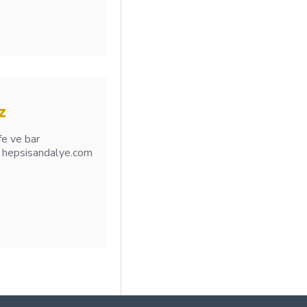
z
fe ve bar
zi hepsisandalye.com