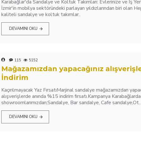
Karabağlar'da Sandalye ve Koltuk Takımları: Evlerinize ve İş Yerl
İzmir'in mobilya sektöründeki parlayan yıldızlarından biri olan H
kaliteli sandalye ve koltuk takımlar..
DEVAMINI OKU
115
5152
Mağazamızdan yapacağınız alışverişl
İndirim
Kaçırılmayacak Yaz FırsatıMarjinal sandalye mağazamızdan yapa
alışverişlerde anında %15 indirim fırsatı.Kampanya Karabağlard
showroomlarımızdan;Sandalye, Bar sandalye, Cafe sandalye,Ot..
DEVAMINI OKU