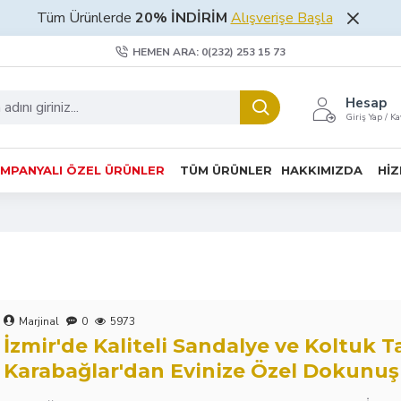
Tüm Ürünlerde
20% İNDİRİM
Alışverişe Başla
HEMEN ARA: 0(232) 253 15 73
Hesap
Giriş Yap / Ka
MPANYALI ÖZEL ÜRÜNLER
TÜM ÜRÜNLER
HAKKIMIZDA
HIZ
Marjinal
0
5973
İzmir'de Kaliteli Sandalye ve Koltuk T
Karabağlar'dan Evinize Özel Dokunuş