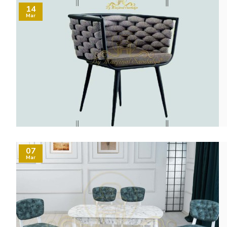
14
Mar
07
Mar