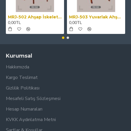
MRJ-502 Ahşap İskeletli Desenli Kumaş Kaplama Minderli Sandalye
MRJ-503 Yuvarlak Ahşap İskeletli Hasır Sandalye
0,00TL
0,00TL
Kurumsal
Hakkımızda
Kargo Teslimat
Gizlilik Politikası
Mesafeli Satış Sözleşmesi
Hesap Numaraları
KVKK Aydınlatma Metni
Şartlar & Koşullar