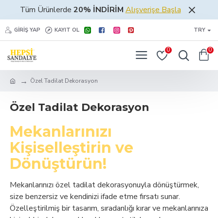
Tüm Ürünlerde
20% İNDİRİM
Alışverişe Başla
GIRIŞ YAP
KAYIT OL
TRY
0
0
Özel Tadilat Dekorasyon
Özel Tadilat Dekorasyon
Mekanlarınızı
Kişiselleştirin ve
Dönüştürün!
Mekanlarınızı özel tadilat dekorasyonuyla dönüştürmek,
size benzersiz ve kendinizi ifade etme fırsatı sunar.
Özelleştirilmiş bir tasarım, sıradanlığı kırar ve mekanlarınıza