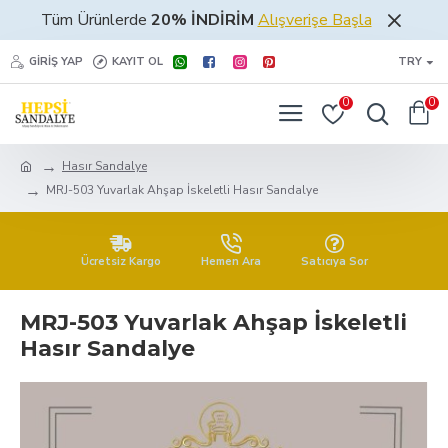
Tüm Ürünlerde
20% İNDİRİM
Alışverişe Başla
GIRIŞ YAP
KAYIT OL
TRY
0
0
Hasır Sandalye
MRJ-503 Yuvarlak Ahşap İskeletli Hasır Sandalye
Ücretsiz Kargo
Hemen Ara
Satıcıya Sor
MRJ-503 Yuvarlak Ahşap İskeletli
Hasır Sandalye