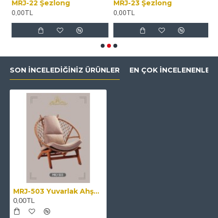
MRJ-22 Şezlong
MRJ-23 Şezlong
M
0,00TL
0,00TL
0
SON İNCELEDIĞINIZ ÜRÜNLER
EN ÇOK İNCELENENLER
MRJ-503 Yuvarlak Ahşap İskeletli Hasır Sandalye
0,00TL