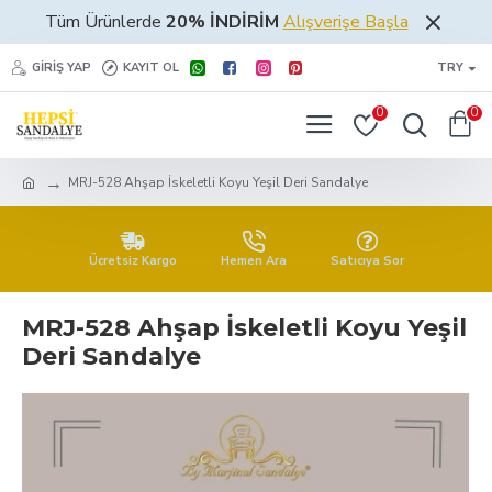
Tüm Ürünlerde
20% İNDİRİM
Alışverişe Başla
GIRIŞ YAP
KAYIT OL
TRY
0
0
MRJ-528 Ahşap İskeletli Koyu Yeşil Deri Sandalye
Ücretsiz Kargo
Hemen Ara
Satıcıya Sor
MRJ-528 Ahşap İskeletli Koyu Yeşil
Deri Sandalye