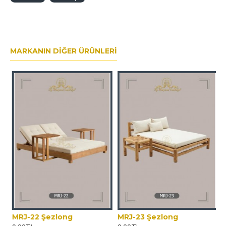
MARKANIN DIĞER ÜRÜNLERI
MRJ-22 Şezlong
MRJ-23 Şezlong
M